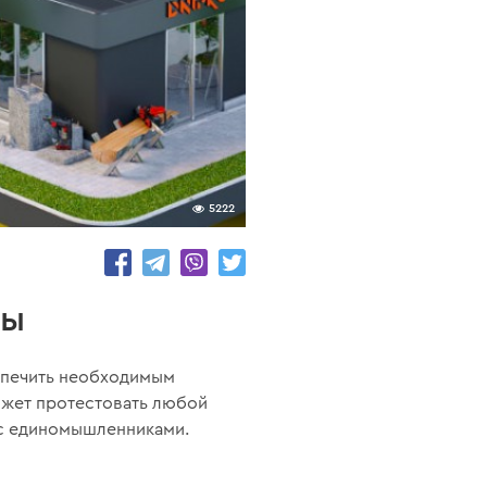
5222
ны
спечить необходимым
ожет протестовать любой
 с единомышленниками.