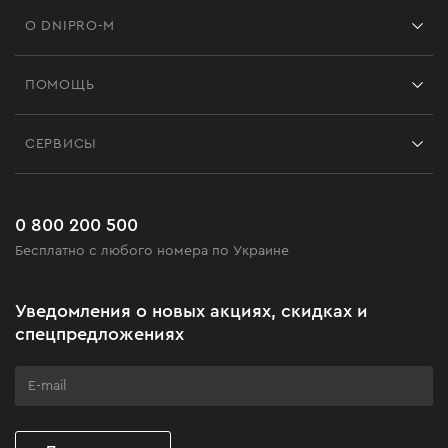
О DNIPRO-M
Франшиза
ПОМОЩЬ
Отзывы
Контакты
Блог
СЕРВИСЫ
Возврат
Работа
Сервис
Доставка и оплата
Новинки
Часто задаваемые вопросы
0 800 200 500
Черная пятница
Бесплатно с любого номера по Украине
Новости
Акционные наборы
Уведомления о новых акциях, скидках и
Бизнес-клиентам
спецпредложениях
Программа лояльности
Клуб мастерства