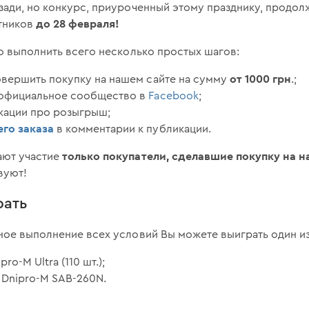
зади, но конкурс, приуроченный этому празднику, продол
до 28 февраля!
стников
о выполнить всего несколько простых шагов:
от 1000 грн
вершить покупку на нашем сайте на сумму
.;
 официальное сообщество в
Facebook
;
кации про розыгрыш;
го заказа
в комментарии к публикации.
только покупатели, сделавшие покупку на 
ают участие
вуют!
рать
ое выполнение всех условий Вы можете выиграть один из
o-M Ultra (110 шт.);
 Dnipro-M SAB-260N.