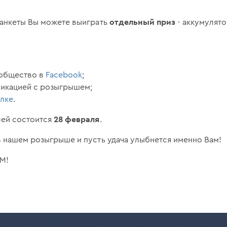
отдельный приз
-анкеты Вы можете выиграть
- аккумулят
ообщество в
Facebook
;
ликацией с розыгрышем;
ылке
.
28 февраля
ей состоится
.
в нашем розыгрыше и пусть удача улыбнется именно Вам!
-M!