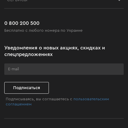
СЕРВИСЫ
Возврат
Работа
Сервис
Доставка и оплата
Новинки
Часто задаваемые вопросы
0 800 200 500
Черная пятница
Бесплатно с любого номера по Украине
Новости
Акционные наборы
Уведомления о новых акциях, скидках и
Бизнес-клиентам
спецпредложениях
Программа лояльности
Клуб мастерства
Подписаться
Подписываясь, вы соглашаетесь с
пользовательским
соглашением