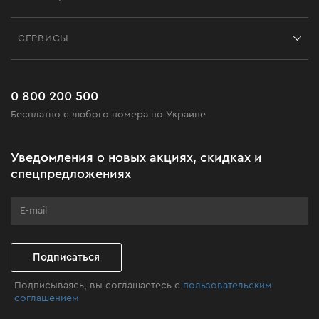
Отзывы
Контакты
Блог
СЕРВИСЫ
Возврат
Работа
Сервис
Доставка и оплата
Новинки
Часто задаваемые вопросы
0 800 200 500
Черная пятница
Бесплатно с любого номера по Украине
Новости
Акционные наборы
Уведомления о новых акциях, скидках и
Подарите мастерство
спецпредложениях
Бизнес-клиентам
Программа лояльности
Клуб мастерства
Подписаться
Подписываясь, вы соглашаетесь с
пользовательским
соглашением