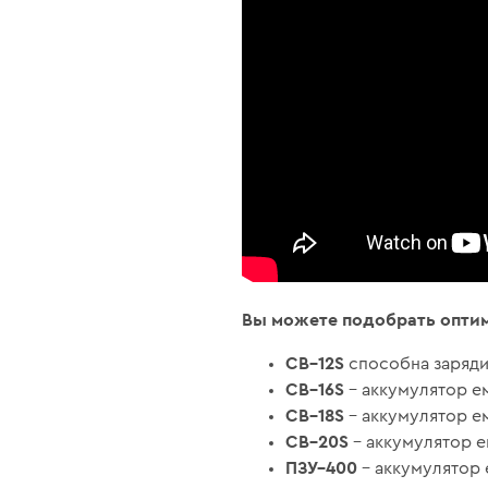
Вы можете подобрать оптим
СВ–12S
способна зарядит
СB–16S
– аккумулятор ем
СB–18S
– аккумулятор ем
СВ–20S
– аккумулятор е
ПЗУ–400
– аккумулятор 