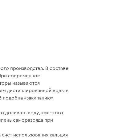
рого производства. В составе
 При современном
яторы называются
ием дистиллированной воды в
 В подобна «закипанию»
о доливать воду, как этого
епень саморазряда при
счет использования кальция