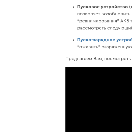
Пусковое устройство
(
позволяет возобновить 
“реанимирования” АКБ т
рассмотреть следующий
Пуско-зарядное устро
“оживить” разряженную 
Предлагаем Вам, посмотреть 