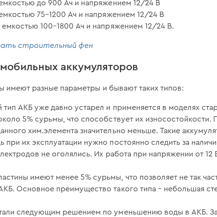
емкостью до 900 Ач и напряжением 12/24 В
емкостью 75–1200 Ач и напряжением 12/24 В
 емкостью 100–1800 Ач и напряжением 12/24 В.
рать строительный фен
омобильных аккумуляторов
 имеют разные параметры и бывают таких типов:
й тип АКБ уже давно устарел и применяется в моделях ста
около 5% сурьмы, что способствует их износостойкости.
анного хим.элемента значительно меньше. Такие аккумул
 при их эксплуатации нужно постоянно следить за налич
электродов не оголялись. Их работа при напряжении от 12
ластины имеют менее 5% сурьмы, что позволяет не так част
АКБ. Основное преимущество такого типа – небольшая ст
тали следующим решением по уменьшению воды в АКБ. За 