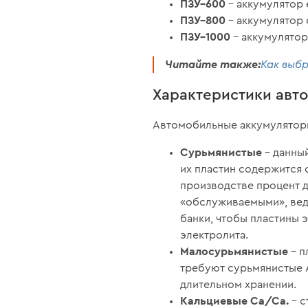
ПЗУ–600
– аккумулятор 
ПЗУ–800
– аккумулятор 
ПЗУ–1000
– аккумулятор
Читайте также:
Как выб
Характеристики авт
Автомобильные аккумуляторы
Сурьмянистые
– данны
их пластин содержится 
производстве процент д
«обслуживаемыми», ведь
банки, чтобы пластины 
электролита.
Малосурьмянистые
– п
требуют сурьмянистые 
длительном хранении.
Кальциевые Ca/Ca.
– с