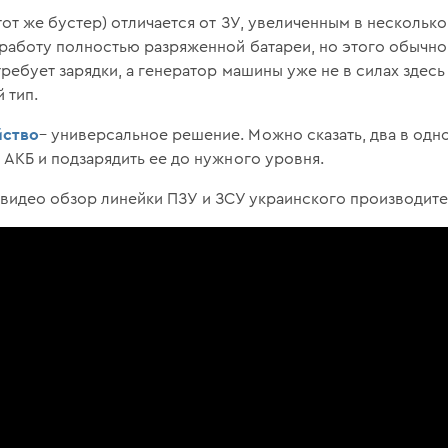
тот же бустер) отличается от ЗУ, увеличенным в несколько 
работу полностью разряженной батареи, но этого обычно
ребует зарядки, а генератор машины уже не в силах здес
 тип.
йство
– универсальное решение. Можно сказать, два в од
АКБ и подзарядить ее до нужного уровня.
видео обзор линейки ПЗУ и ЗСУ украинского производите