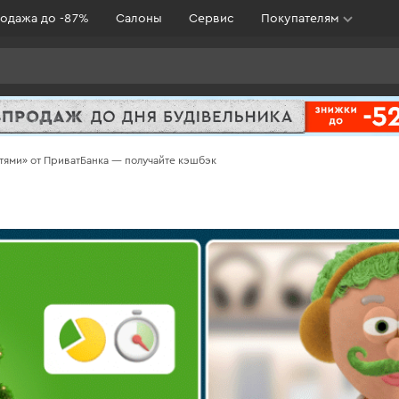
одажа до -87%
Салоны
Сервис
Покупателям
тями» от ПриватБанка — получайте кэшбэк