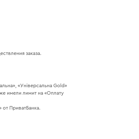
ствления заказа.
льна», «Універсальна Gold»
уже имели лимит на «Оплату
 от ПриватБанка.