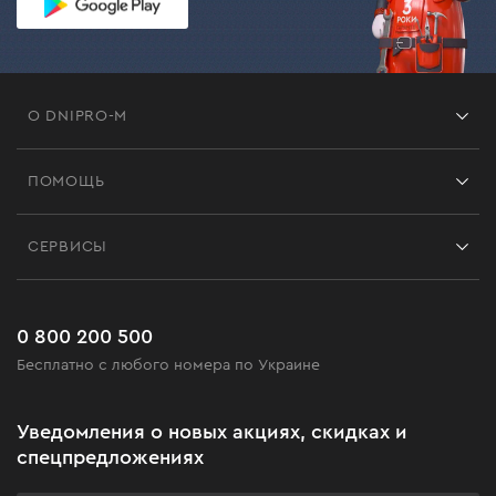
О DNIPRO-M
Франшиза
ПОМОЩЬ
Отзывы
Контакты
Блог
СЕРВИСЫ
Возврат
Работа
Сервис
Доставка и оплата
Новинки
Часто задаваемые вопросы
0 800 200 500
Черная пятница
Бесплатно с любого номера по Украине
Новости
Акционные наборы
Уведомления о новых акциях, скидках и
Бизнес-клиентам
спецпредложениях
Программа лояльности