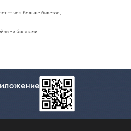
лет — чем больше билетов,
ейными билетами
риложение