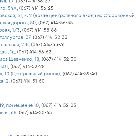
ая, 10
, (067) 414-56-29
ого, 54А
, (067) 414-56-25
ловская, 31, к. 2 (возле центрального входа на Староконный
ская дорога, 50
, (067) 414-56-35
овая, 1/3
, (067) 414-58-86
таллургов, 37
, (067) 414-52-33
унальная, 21Б
, (067) 414-53-76
еды, 1д
, (067) 414-56-62
раса Шевченко, 18
, (067) 414-52-30
 13Л
, (067) 414-52-28
ая, 10 (Центральный рынок)
, (067) 414-59-40
а, 2
, (067) 414-51-60
 19, помещение 10
, (067) 414-52-03
ивая, 6Б
, 067) 414-50-65