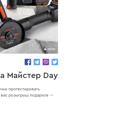
29089
на Майстер Day
ично протестировать
ля вас розыгрыш подарков —