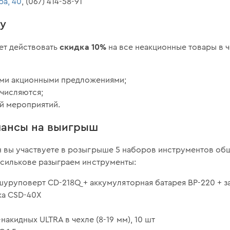
ра, 40
, (067) 414-58-91
ку
скидка 10%
ет действовать
на все неакционные товары в ч
ими акционными предложениями;
ачисляются;
ей мероприятий.
шансы на выигрыш
рн вы участвуете в розыгрыше 5 наборов инструментов об
Василькове разыграем инструменты:
уруповерт CD-218Q + аккумуляторная батарея BP-220 + з
ка CSD-40X
акидных ULTRA в чехле (8-19 мм), 10 шт