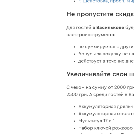
г. Шепетовка, просп. Ми
Не пропустите скид
в Василькове
Для гостей
буд
электроинструмента:
не суммируется с друг
бонусы за покупку не н
действует в течение дн
Увеличивайте свои 
С чеком на сумму от 2000 г
2500 грн. А среди гостей в 
Аккумуляторная дрель-ш
Аккумуляторная отверт
Мультитул 17 в 1
Набор ключей рожково-н