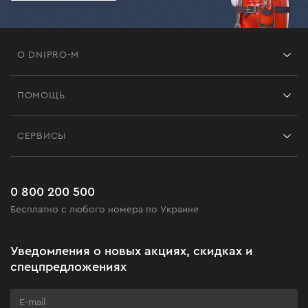
О DNIPRO-M
Франшиза
ПОМОЩЬ
Отзывы
Контакты
Блог
СЕРВИСЫ
Возврат
Работа
Сервис
Доставка и оплата
Новинки
Часто задаваемые вопросы
0 800 200 500
Черная пятница
Бесплатно с любого номера по Украине
Новости
Акционные наборы
Уведомления о новых акциях, скидках и
Бизнес-клиентам
спецпредложениях
Программа лояльности
Клуб мастерства