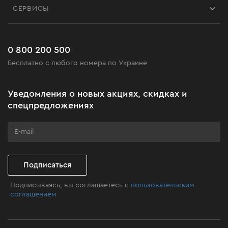
Блог
СЕРВИСЫ
Возврат
Работа
Сервис
Доставка и оплата
Новинки
Часто задаваемые вопросы
0 800 200 500
Черная пятница
Бесплатно с любого номера по Украине
Новости
Акционные наборы
Уведомления о новых акциях, скидках и
Бизнес-клиентам
спецпредложениях
Программа лояльности
Клуб мастерства
Подписаться
Подписываясь, вы соглашаетесь с
пользовательским
соглашением