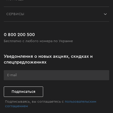
Отзывы
Контакты
Блог
СЕРВИСЫ
Возврат
Работа
Сервис
Доставка и оплата
Новинки
Часто задаваемые вопросы
0 800 200 500
Черная пятница
Бесплатно с любого номера по Украине
Новости
Акционные наборы
Уведомления о новых акциях, скидках и
Бизнес-клиентам
спецпредложениях
Программа лояльности
Клуб мастерства
Подписаться
Подписываясь, вы соглашаетесь с
пользовательским
соглашением