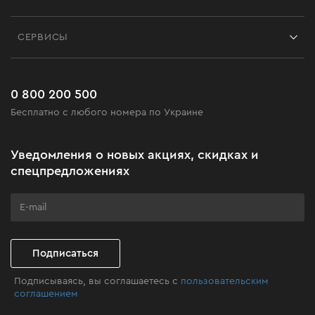
Отзывы
Контакты
Блог
СЕРВИСЫ
Возврат
Работа
Сервис
Доставка и оплата
Новинки
Часто задаваемые вопросы
0 800 200 500
Черная пятница
Бесплатно с любого номера по Украине
Новости
Акционные наборы
Уведомления о новых акциях, скидках и
Бизнес-клиентам
спецпредложениях
Программа лояльности
Клуб мастерства
Подписаться
Подписываясь, вы соглашаетесь с
пользовательским
соглашением