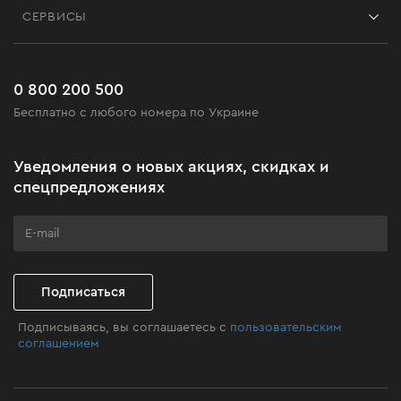
Блог
СЕРВИСЫ
Возврат
Работа
Сервис
Доставка и оплата
Новинки
Часто задаваемые вопросы
0 800 200 500
Черная пятница
Бесплатно с любого номера по Украине
Новости
Акционные наборы
Уведомления о новых акциях, скидках и
Бизнес-клиентам
спецпредложениях
Программа лояльности
Клуб мастерства
Подписаться
Подписываясь, вы соглашаетесь с
пользовательским
соглашением