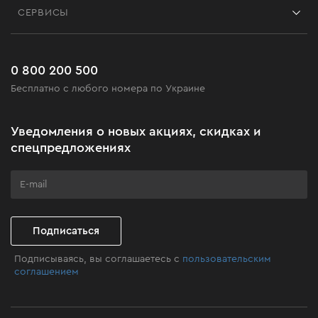
Блог
СЕРВИСЫ
Возврат
Работа
Сервис
Доставка и оплата
Новинки
Часто задаваемые вопросы
0 800 200 500
Черная пятница
Бесплатно с любого номера по Украине
Новости
Акционные наборы
Уведомления о новых акциях, скидках и
Бизнес-клиентам
спецпредложениях
Программа лояльности
Клуб мастерства
Подписаться
Подписываясь, вы соглашаетесь с
пользовательским
соглашением