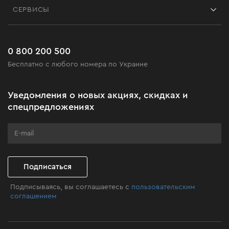
Блог
СЕРВИСЫ
Возврат
Работа
Сервис
Доставка и оплата
Новинки
Часто задаваемые вопросы
0 800 200 500
Черная пятница
Бесплатно с любого номера по Украине
Новости
Акционные наборы
Уведомления о новых акциях, скидках и
Бизнес-клиентам
спецпредложениях
Программа лояльности
Клуб мастерства
Подписаться
Подписываясь, вы соглашаетесь с
пользовательским
соглашением