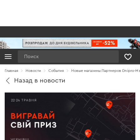
Поиск
Главная
Новости
Cобытия
Новые магазины Партнеров Dnipro-M 
Назад в новости