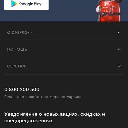
О DNIPRO-M
Франшиза
ПОМОЩЬ
Отзывы
Контакты
Блог
СЕРВИСЫ
Возврат
Работа
Сервис
Доставка и оплата
Новинки
Часто задаваемые вопросы
0 800 200 500
Черная пятница
Бесплатно с любого номера по Украине
Новости
Акционные наборы
Уведомления о новых акциях, скидках и
Бизнес-клиентам
спецпредложениях