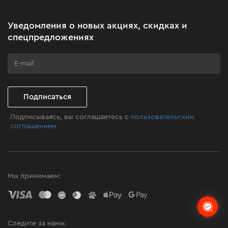
Новости
Акционные наборы
Уведомления о новых акциях, скидках и
Бизнес-клиентам
спецпредложениях
Программа лояльности
Клуб мастерства
Подписаться
Подписываясь, вы соглашаетесь с
пользовательским
соглашением
Мы принимаем:
Следите за нами: