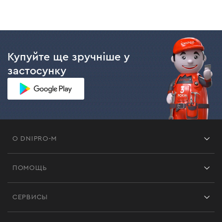
Купуйте ще зручніше у
застосунку
О DNIPRO-M
Франшиза
ПОМОЩЬ
Отзывы
Контакты
Блог
СЕРВИСЫ
Возврат
Работа
Сервис
Доставка и оплата