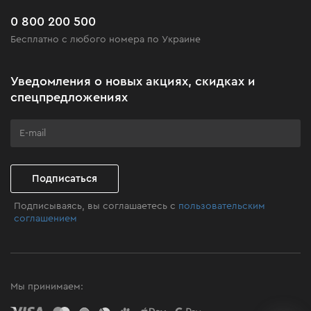
Новинки
Часто задаваемые вопросы
0 800 200 500
Черная пятница
Бесплатно с любого номера по Украине
Новости
Акционные наборы
Уведомления о новых акциях, скидках и
Бизнес-клиентам
спецпредложениях
Программа лояльности
Клуб мастерства
Подписаться
Подписываясь, вы соглашаетесь с
пользовательским
соглашением
Мы принимаем: