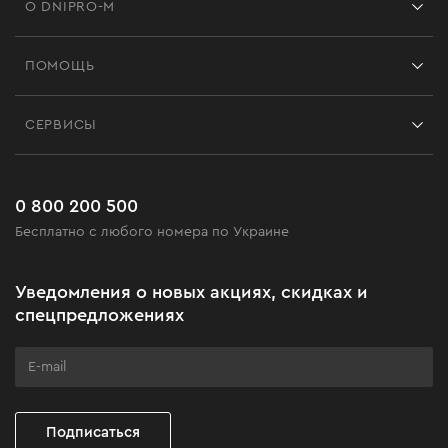
О DNIPRO-M
Франшиза
ПОМОЩЬ
Отзывы
Контакты
Блог
СЕРВИСЫ
Возврат
Работа
Сервис
Доставка и оплата
Новинки
Часто задаваемые вопросы
0 800 200 500
Черная пятница
Бесплатно с любого номера по Украине
Новости
Акционные наборы
Уведомления о новых акциях, скидках и
Бизнес-клиентам
спецпредложениях
Программа лояльности
Клуб мастерства
Подписаться