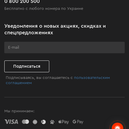
Часто задаваемые вопросы
0 800 200 500
Черная пятница
Бесплатно с любого номера по Украине
Новости
Акционные наборы
Уведомления о новых акциях, скидках и
Бизнес-клиентам
спецпредложениях
Программа лояльности
Клуб мастерства
Подписаться
Подписываясь, вы соглашаетесь с
пользовательским
соглашением
Мы принимаем: