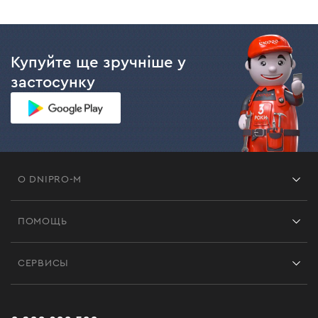
Купуйте ще зручніше у
застосунку
О DNIPRO-M
Франшиза
ПОМОЩЬ
Отзывы
Контакты
Блог
СЕРВИСЫ
Возврат
Работа
Сервис
Доставка и оплата
Новинки