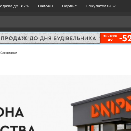
одажа до -87%
Салоны
Сервис
Покупателям
 Хотяновке