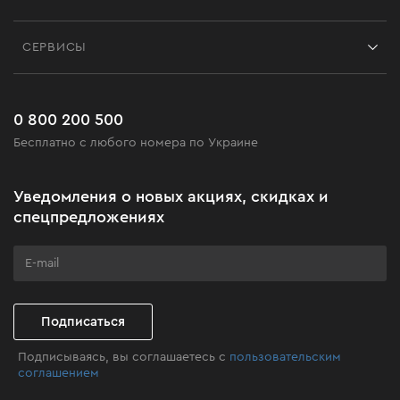
Отзывы
Контакты
Блог
СЕРВИСЫ
Возврат
Работа
Сервис
Доставка и оплата
Новинки
Часто задаваемые вопросы
0 800 200 500
Черная пятница
Бесплатно с любого номера по Украине
Новости
Акционные наборы
Уведомления о новых акциях, скидках и
Бизнес-клиентам
спецпредложениях
Программа лояльности
Клуб мастерства
Подписаться
Подписываясь, вы соглашаетесь с
пользовательским
соглашением