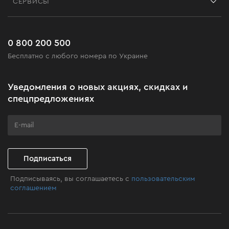
СЕРВИСЫ
Возврат
Работа
Сервис
Доставка и оплата
Новинки
Часто задаваемые вопросы
0 800 200 500
Черная пятница
Бесплатно с любого номера по Украине
Новости
Акционные наборы
Уведомления о новых акциях, скидках и
Бизнес-клиентам
спецпредложениях
Программа лояльности
Клуб мастерства
Подписаться
Подписываясь, вы соглашаетесь с
пользовательским
соглашением