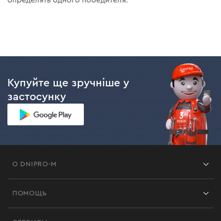
определять одного победителя.
Купуйте ще зручніше у
застосунку
О DNIPRO-M
Франшиза
ПОМОЩЬ
Отзывы
Контакты
Блог