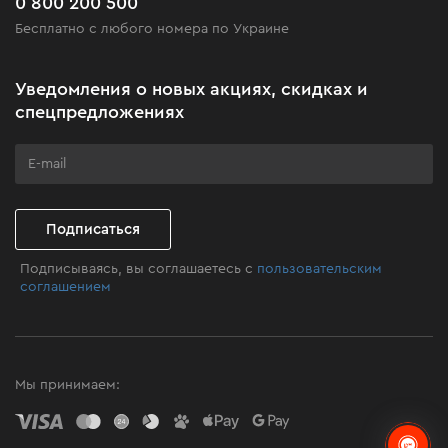
0 800 200 500
Черная пятница
Бесплатно с любого номера по Украине
Новости
Акционные наборы
Уведомления о новых акциях, скидках и
Бизнес-клиентам
спецпредложениях
Программа лояльности
Клуб мастерства
Подписаться
Подписываясь, вы соглашаетесь с
пользовательским
соглашением
Мы принимаем: