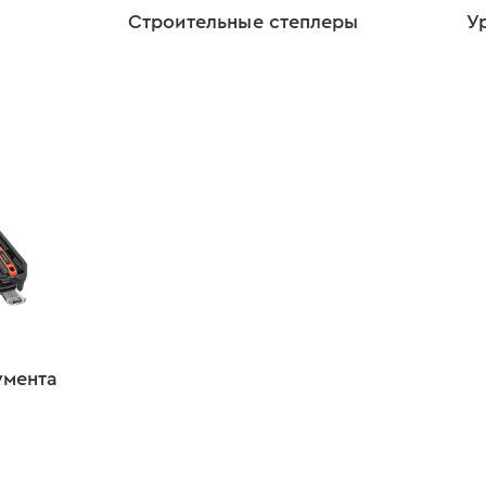
Строительные степлеры
У
умента