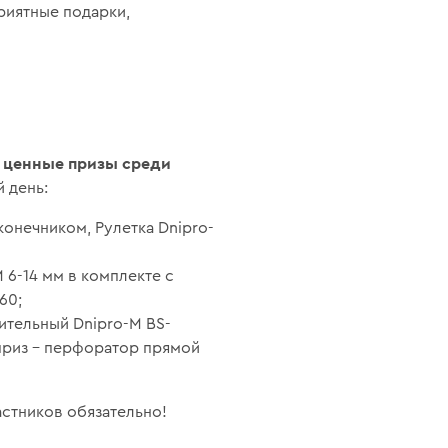
риятные подарки,
ценные призы среди
м
 день:
конечником, Рулетка Dnipro-
 6-14 мм в комплекте с
60;
оительный Dnipro-M BS-
приз – перфоратор прямой
астников обязательно!