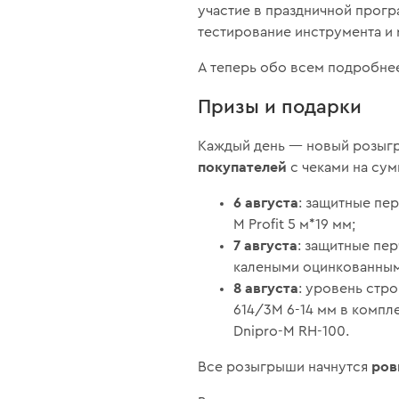
участие в праздничной прог
тестирование инструмента и 
А теперь обо всем подробне
Призы и подарки
Каждый день — новый розыгр
покупателей
с чеками на сум
6 августа
: защитные пер
M Profit 5 м*19 мм;
7 августа
: защитные пер
калеными оцинкованными
8 августа
: уровень стро
614/3М 6-14 мм в компл
Dnipro-M RH-100.
ров
Все розыгрыши начнутся