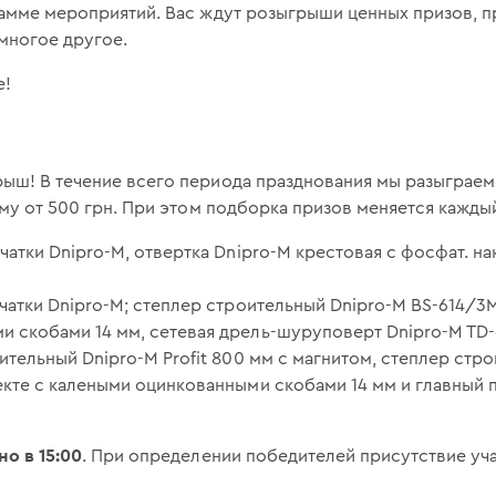
рамме мероприятий. Вас ждут розыгрыши ценных призов, п
многое другое.
е!
ыш! В течение всего периода празднования мы разыграе
му от 500 грн. При этом подборка призов меняется каждый
чатки Dnipro-M, отвертка Dnipro-M крестовая с фосфат. на
чатки Dnipro-M; степлер строительный Dnipro-M BS-614/3М
 скобами 14 мм, сетевая дрель-шуруповерт Dnipro-M TD-
ительный Dnipro-M Profit 800 мм с магнитом, степлер стр
екте с калеными оцинкованными скобами 14 мм и главный 
но в 15:00
. При определении победителей присутствие уч