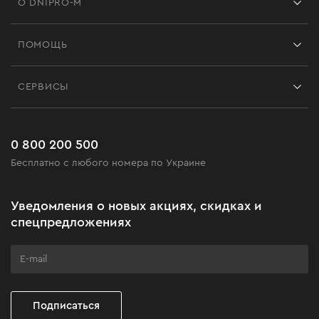
О DNIPRO-M
Франшиза
ПОМОЩЬ
Отзывы
Контакты
Блог
СЕРВИСЫ
Возврат
Работа
Сервис
Доставка и оплата
Новинки
Часто задаваемые вопросы
0 800 200 500
Черная пятница
Бесплатно с любого номера по Украине
Новости
Акционные наборы
Уведомления о новых акциях, скидках и
Бизнес-клиентам
спецпредложениях
Программа лояльности
Клуб мастерства
Подписаться