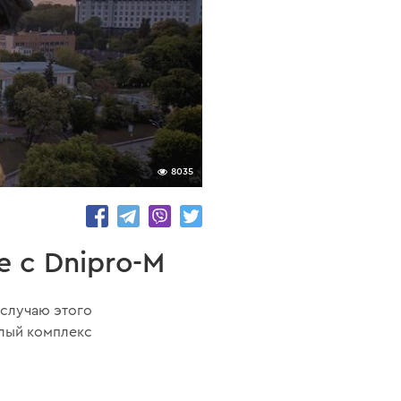
8035
 с Dnipro-M
 случаю этого
елый комплекс