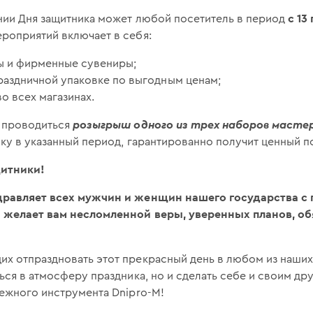
с 13
ании Дня защитника может любой посетитель в период
роприятий включает в себя:
ы и фирменные сувениры;
раздничной упаковке по выгодным ценам;
о всех магазинах.
т проводиться
розыгрыш одного из трех наборов масте
ку в указанный период, гарантированно получит ценный п
щитники!
дравляет всех мужчин и женщин нашего государства с
 желает вам несломленной веры, уверенных планов, об
х отпраздновать этот прекрасный день в любом из наших
ься в атмосферу праздника, но и сделать себе и своим дру
дежного инструмента Dnipro-M!