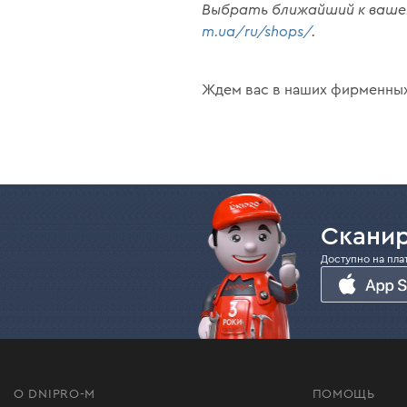
Выбрать ближайший к ваше
m.ua/ru/shops/
.
Ждем вас в наших фирменны
Сканир
Доступно на пла
О DNIPRO-M
ПОМОЩЬ