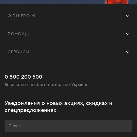
О DNIPRO-M
Франшиза
ПОМОЩЬ
Отзывы
Контакты
Блог
СЕРВИСЫ
Возврат
Работа
Сервис
Доставка и оплата
Новинки
Часто задаваемые вопросы
0 800 200 500
Черная пятница
Бесплатно с любого номера по Украине
Новости
Акционные наборы
Уведомления о новых акциях, скидках и
Бизнес-клиентам
спецпредложениях
Программа лояльности
Клуб мастерства