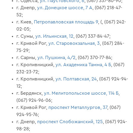
г. Одесса,
ул. Паустовского, 6
, (067) 337-80-90;
г. Днепр,
ул. Донецкое шоссе, 7 А
, (067) 218-47-
52;
г. Киев,
Петропавловская площадь 9
, (, (067) 242-
02-05;
г. Сумы,
ул. Ильинская, 12
, (067) 337-84-47;
г. Кривой Рог,
ул. Старовокзальная, 3
, (067) 284-
75-29;
г. Сарны,
ул. Пушкина, 4/2
, (067) 370-77-84;
г. Кропивницкий,
ул. Академика Тамма, 4 Б
, (067)
232-23-72;
г. Кропивницкий,
ул. Полтавская, 24
, (067) 924-94-
12;
г. Бердянск,
ул. Мелитопольское шоссе, 114 Б
,
(067) 924-96-06;
г. Кривой Рог,
проспект Металлургов, 37
, (067)
924-95-76;
г. Днепр,
проспект Слобожанский, 125
, (067) 924-
98-28;