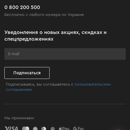
Часто задаваемые вопросы
0 800 200 500
Черная пятница
Бесплатно с любого номера по Украине
Новости
Акционные наборы
Уведомления о новых акциях, скидках и
Бизнес-клиентам
спецпредложениях
Программа лояльности
Клуб мастерства
Подписаться
Подписываясь, вы соглашаетесь с
пользовательским
соглашением
Мы принимаем: