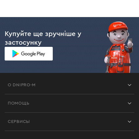
Купуйте ще зручніше у
застосунку
О DNIPRO-M
Франшиза
ПОМОЩЬ
Отзывы
Контакты
Блог
СЕРВИСЫ
Возврат
Работа
Сервис
Доставка и оплата
Новинки