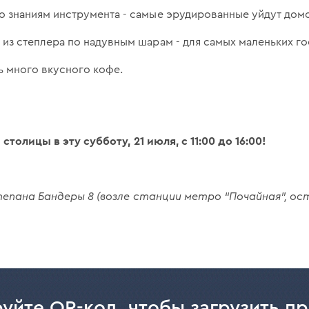
о знаниям инструмента - самые эрудированные уйдут дом
 из степлера по надувным шарам - для самых маленьких го
ь много вкусного кофе.
толицы в эту субботу, 21 июля, с 11:00 до 16:00!
тепана Бандеры 8 (возле станции метро “Почайная”, ос
уйте QR-код, чтобы загрузить п