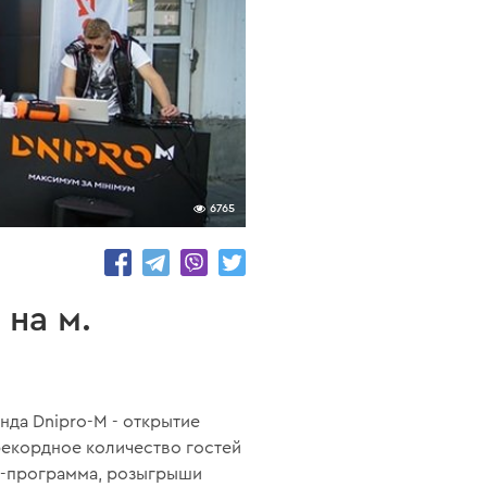
6765
 на м.
нда Dnipro-M - открытие
 рекордное количество гостей
оу-программа, розыгрыши