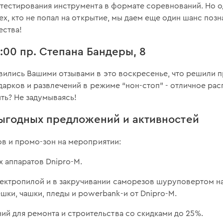
тестирования инструмента в формате соревнований. Но о
тех, кто не попал на открытие, мы даем еще один шанс поз
ества!
6:00 пр. Степана Бандеры, 8
ились Вашими отзывами в это воскресенье, что решили пр
дарков и развлечений в режиме “нон-стоп” - отличное рас
ить? Не задумываясь!
выгодных предложений и активностей
в и промо-зон на мероприятии:
 аппаратов Dnipro-M.
ектропилой и в закручивании саморезов шуруповертом на
ки, чашки, пледы и powerbank-и от Dnipro-M.
ий для ремонта и строительства со скидками до 25%.