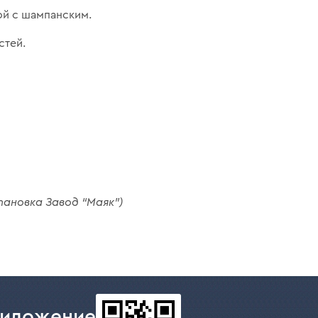
ой с шампанским.
стей.
тановка Завод “Маяк”)
риложение