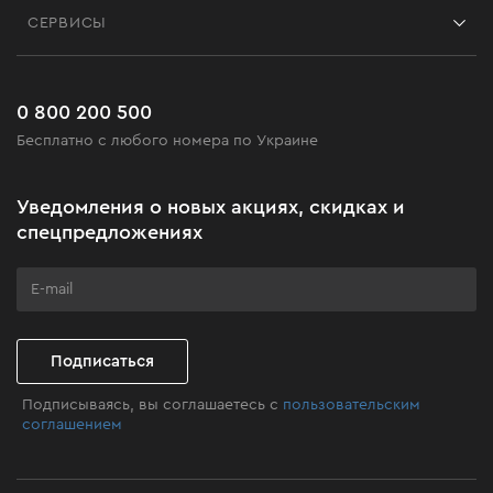
Блог
СЕРВИСЫ
Возврат
Работа
Сервис
Доставка и оплата
Новинки
Часто задаваемые вопросы
0 800 200 500
Черная пятница
Бесплатно с любого номера по Украине
Новости
Акционные наборы
Уведомления о новых акциях, скидках и
Бизнес-клиентам
спецпредложениях
Программа лояльности
Клуб мастерства
Подписаться
Подписываясь, вы соглашаетесь с
пользовательским
соглашением