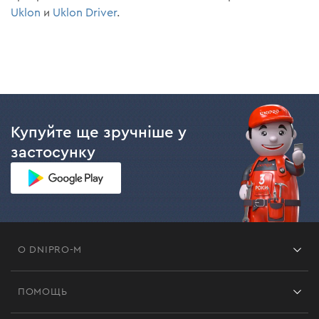
Uklon
и
Uklon Driver
.
Купуйте ще зручніше у
застосунку
О DNIPRO-M
Франшиза
ПОМОЩЬ
Отзывы
Контакты