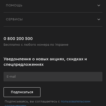
Франшиза
ПОМОЩЬ
Отзывы
Контакты
Блог
СЕРВИСЫ
Возврат
Работа
Сервис
Доставка и оплата
Новинки
Часто задаваемые вопросы
0 800 200 500
Черная пятница
Бесплатно с любого номера по Украине
Новости
Акционные наборы
Уведомления о новых акциях, скидках и
Бизнес-клиентам
спецпредложениях
Программа лояльности
Клуб мастерства
Подписаться
Подписываясь, вы соглашаетесь с
пользовательским
соглашением