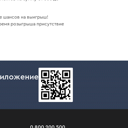
ше шансов на выигрыш!
время розыгрыша присутствие
риложение
0 800 200 500