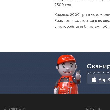
2500 грн.
Каждые 2000 грн в чеке – од
в после
Розыгрыш состоится
с лотерейными билетами обя
Сканир
Доступно на пла
О DNIPRO-M
ПОМОЩЬ