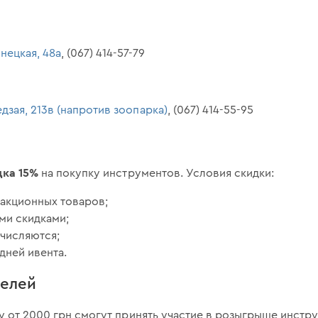
инецкая, 48а
, (067) 414-57-79
едзая, 213в (напротив зоопарка)
, (067) 414-55-95
дка 15%
на покупку инструментов. Условия скидки:
еакционных товаров;
ми скидками;
ачисляются;
 дней ивента.
телей
у от 2000 грн смогут принять участие в розыгрыше инстр