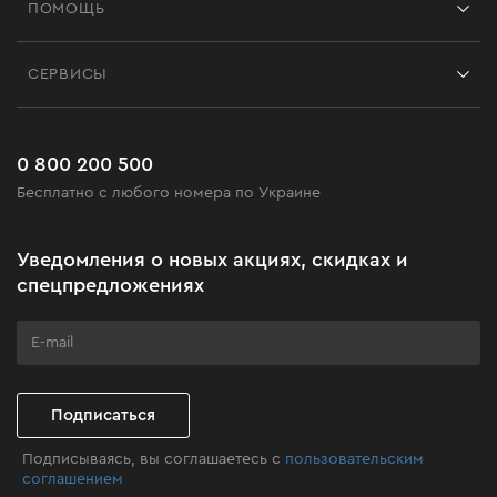
ПОМОЩЬ
Отзывы
Контакты
Блог
СЕРВИСЫ
Возврат
Работа
Сервис
Доставка и оплата
Новинки
Часто задаваемые вопросы
0 800 200 500
Черная пятница
Бесплатно с любого номера по Украине
Новости
Акционные наборы
Уведомления о новых акциях, скидках и
Бизнес-клиентам
спецпредложениях
Программа лояльности
Клуб мастерства
Подписаться
Подписываясь, вы соглашаетесь с
пользовательским
соглашением