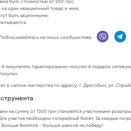
лжна быть стоимостью от 200 грн;
 на один неакционный товар в чеке;
огут быть акционными;
считываются.
! Подписывайтесь на наши сообщества.
5-й покупатель гарантированно получит в подарок сетеву
 покупки.
т в салоне мастерства по адресу: г. Дрогобыч, ул. Стрыйс
нструмента
ами на сумму от 1500 грн становятся участниками розыг
Для участия необходим лотерейный билет. За каждые потр
. Больше билетов – больше шансов на победу!