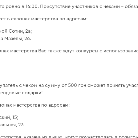
а ровно в 16:00. Присутствие участников с чеками – обяз
т в салонах мастерства по адресам:
ной Сотни, 2а;
на Мазепы, 26.
онах мастерства Вас также ждут конкурсы с использовани
купатель с чеком на сумму от 500 грн сможет принять уча
рендовые подарки!
онах мастерства по адресам:
кий, 15;
альная, 23.
стерства, указанных выше, могут поучаствовать в розыг