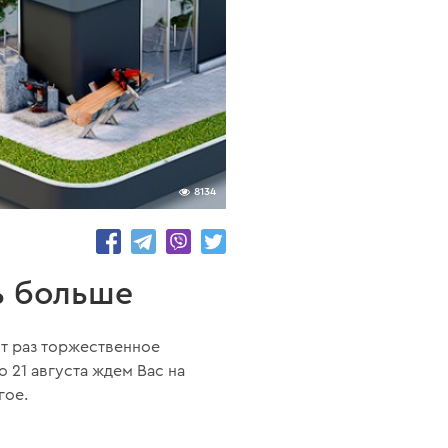
8134
ь больше
от раз торжественное
 21 августа ждем Вас на
гое.