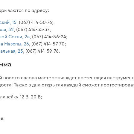
крываются по адресу:
кий, 15
, (067) 414-50-76;
ая, 32
, (067) 414-55-37;
ной Сотни, 2а
, (067) 414-56-24;
на Мазепы, 26
, (067) 414-57-70;
альная, 23
, (067) 414-59-76.
амма
лей нового салона мастерства ждет презентация инструмент
дости. Также в дни открытия каждый сможет протестирова
инейку 12 В, 20 В;
е.