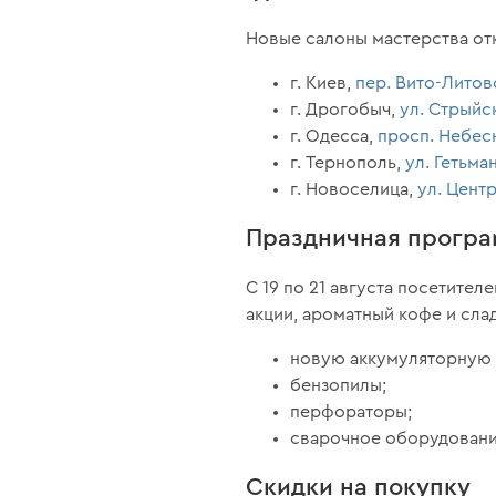
Новые салоны мастерства от
г. Киев,
пер. Вито-Литовс
г. Дрогобыч,
ул. Стрыйск
г. Одесса,
просп. Небес
г. Тернополь,
ул. Гетьма
г. Новоселица,
ул. Центр
Праздничная прогр
С 19 по 21 августа посетите
акции, ароматный кофе и сла
новую аккумуляторную л
бензопилы;
перфораторы;
сварочное оборудовани
Скидки на покупку