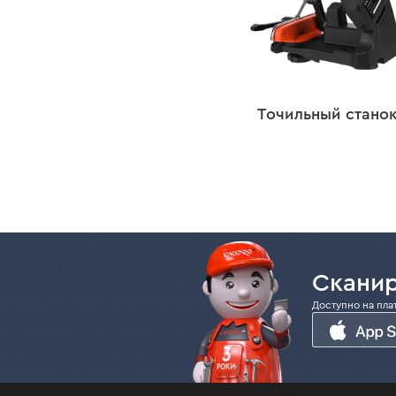
Точильный стано
Сканир
Доступно на пла