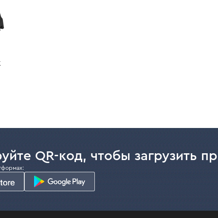
к
уйте QR-код, чтобы загрузить п
тформах: