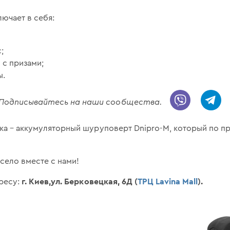
ючает в себя:
;
 с призами;
ы.
! Подписывайтесь на наши сообщества.
ка – аккумуляторный шуруповерт Dnipro-M, который по п
село вместе с нами!
г. Киев,ул. Берковецкая, 6Д (
ТРЦ Lavina Mall
).
дресу: