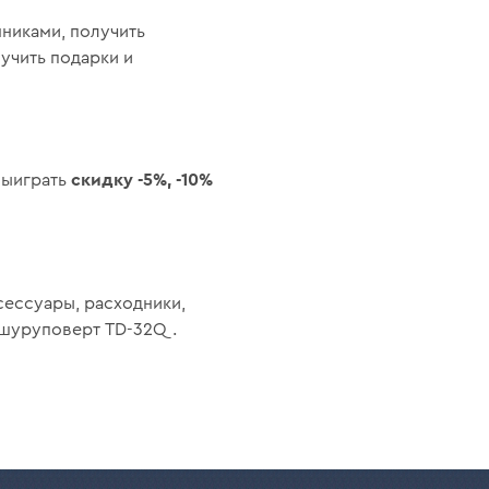
никами, получить
учить подарки и
скидку
-5%, -10%
выиграть
сессуары, расходники,
ь-шуруповерт TD-32Q.