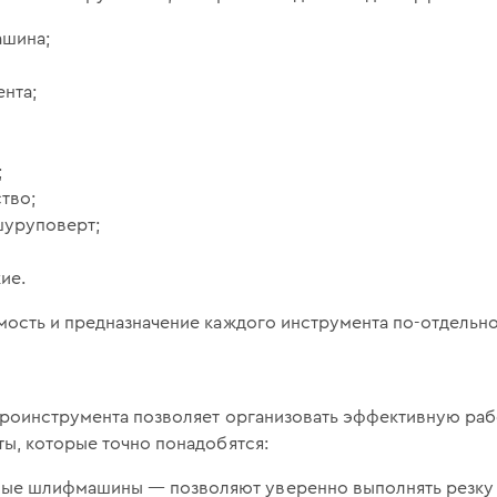
ашина;
нта;
;
тво;
шуруповерт;
ие.
ость и предназначение каждого инструмента по-отдельно
роинструмента позволяет организовать эффективную работ
ы, которые точно понадобятся:
вые шлифмашины — позволяют уверенно выполнять резку