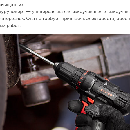
ачищать их;
шуруповерт — универсальна для закручивания и выкручив
материалах. Она не требует привязки к электросети, обес
ых работ.