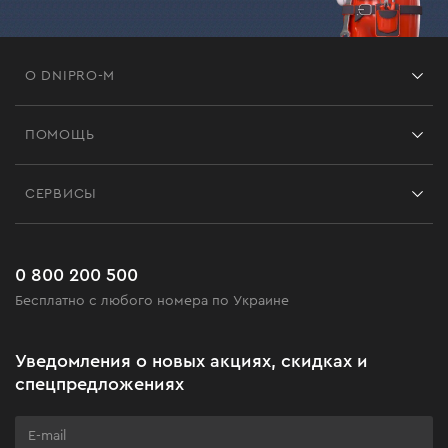
О DNIPRO-M
Франшиза
ПОМОЩЬ
Отзывы
Контакты
Блог
СЕРВИСЫ
Возврат
Работа
Сервис
Доставка и оплата
Новинки
Часто задаваемые вопросы
0 800 200 500
Черная пятница
Бесплатно с любого номера по Украине
Новости
Акционные наборы
Уведомления о новых акциях, скидках и
Бизнес-клиентам
спецпредложениях
Программа лояльности
Клуб мастерства