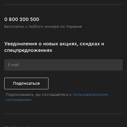
Работа
Сервис
Доставка и оплата
Новинки
Часто задаваемые вопросы
0 800 200 500
Черная пятница
Бесплатно с любого номера по Украине
Новости
Акционные наборы
Уведомления о новых акциях, скидках и
Бизнес-клиентам
спецпредложениях
Программа лояльности
Клуб мастерства
Подписаться
Подписываясь, вы соглашаетесь с
пользовательским
соглашением