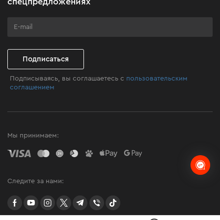
спецпредложениях
Программа лояльности
Клуб мастерства
Подписаться
Подписываясь, вы соглашаетесь с
пользовательским
соглашением
Мы принимаем:
Следите за нами:
facebook
youtube
instagram
twitter
telegram
Viber
TikTok