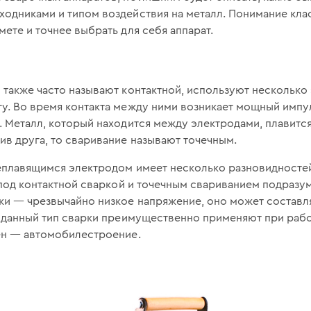
ходниками и типом воздействия на металл. Понимание кла
ете и точнее выбрать для себя аппарат.
 также часто называют контактной, используют несколько
у. Во время контакта между ними возникает мощный импул
. Металл, который находится между электродами, плавитс
ив друга, то сваривание называют точечным.
неплавящимся электродом имеет несколько разновидносте
о под контактной сваркой и точечным свариванием подразум
и — чрезвычайно низкое напряжение, оно может составля
о данный тип сварки преимущественно применяют при рабо
нен — автомобилестроение.