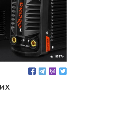
113376
их