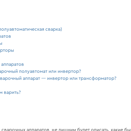
олуавтоматическая сварка)
ратов
ы
ерторы
 аппаратов
арочный полуавтомат или инвертор?
сварочный аппарат — инвертор или трансформатор?
м варить?
 сварочных аппаратов, не лишним будет описать, какие б