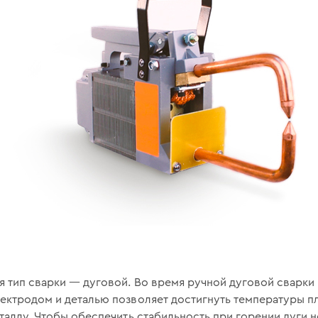
 тип сварки — дуговой. Во время ручной дуговой сварки 
ектродом и деталью позволяет достигнуть температуры п
еталлу. Чтобы обеспечить стабильность при горении дуги