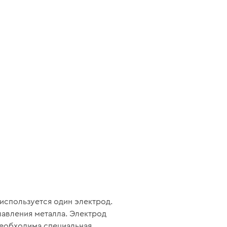
используется один электрод.
лавления металла. Электрод
 необходима специальная