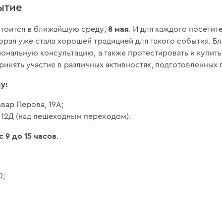
ытие
8 мая
стоится в ближайшую среду,
. И для каждого посети
орая уже стала хорошей традицией для такого события. Б
ональную консультацию, а также протестировать и купит
принять участие в различных активностях, подготовленных 
у:
ьвар Перова, 19А;
, 12Д (над пешеходным переходом).
с 9 до 15 часов
.
0;