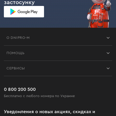
застосунку
О DNIPRO-M
Франшиза
ПОМОЩЬ
Отзывы
Контакты
Блог
СЕРВИСЫ
Возврат
Работа
Сервис
Доставка и оплата
Новинки
Часто задаваемые вопросы
0 800 200 500
Черная пятница
Бесплатно с любого номера по Украине
Новости
Акционные наборы
Уведомления о новых акциях, скидках и
Бизнес-клиентам