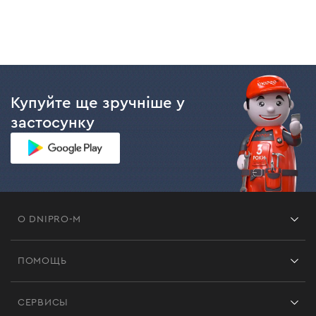
Купуйте ще зручніше у
застосунку
О DNIPRO-M
Франшиза
ПОМОЩЬ
Отзывы
Контакты
Блог
СЕРВИСЫ
Возврат
Работа