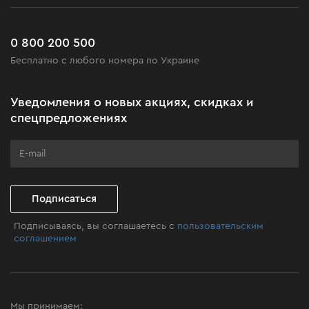
Сервис
Доставка и оплата
Новинки
Часто задаваемые вопросы
0 800 200 500
Черная пятница
Бесплатно с любого номера по Украине
Новости
Акционные наборы
Уведомления о новых акциях, скидках и
Бизнес-клиентам
спецпредложениях
Программа лояльности
Клуб мастерства
Подписаться
Подписываясь, вы соглашаетесь с
пользовательским
соглашением
Мы принимаем: