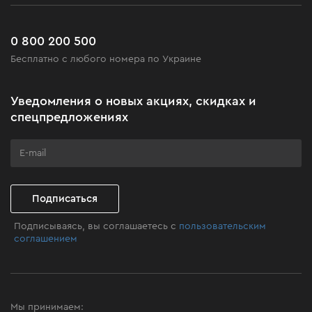
Сервис
Доставка и оплата
Новинки
Часто задаваемые вопросы
0 800 200 500
Черная пятница
Бесплатно с любого номера по Украине
Новости
Акционные наборы
Уведомления о новых акциях, скидках и
Бизнес-клиентам
спецпредложениях
Программа лояльности
Клуб мастерства
Подписаться
Подписываясь, вы соглашаетесь с
пользовательским
соглашением
Мы принимаем: