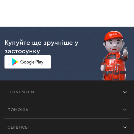
Купуйте ще зручніше у
застосунку
О DNIPRO-M
Франшиза
ПОМОЩЬ
Отзывы
Контакты
Блог
СЕРВИСЫ
Возврат
Работа