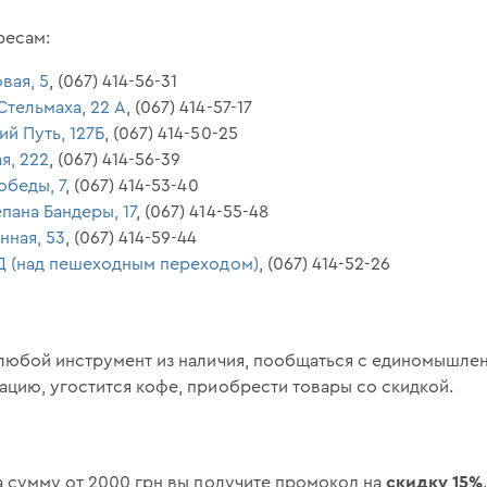
ресам:
вая, 5
, (067) 414-56-31
 Стельмаха, 22 А
, (067) 414-57-17
ий Путь, 127Б
, (067) 414-50-25
я, 222
, (067) 414-56-39
Победы, 7
, (067) 414-53-40
епана Бандеры, 17
, (067) 414-55-48
нная, 53
, (067) 414-59-44
12Д (над пешеходным переходом)
, (067) 414-52-26
любой инструмент из наличия, пообщаться с единомышлен
цию, угостится кофе, приобрести товары со скидкой.
скидку 15%
а сумму от 2000 грн вы получите промокод на