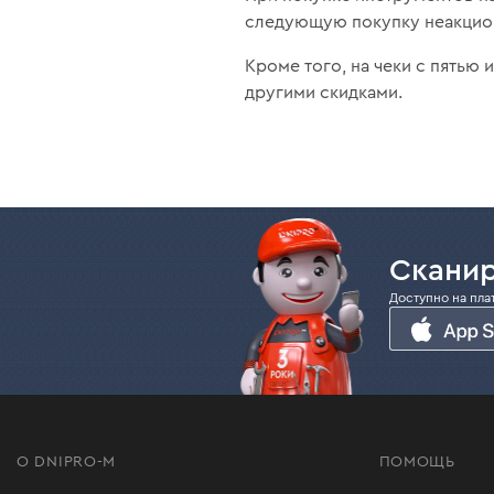
следующую покупку неакцион
Кроме того, на чеки с пятью
другими скидками.
Сканир
Доступно на пла
О DNIPRO-M
ПОМОЩЬ