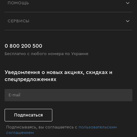
ПОМОЩЬ
Отзывы
Контакты
Блог
СЕРВИСЫ
Возврат
Работа
Сервис
Доставка и оплата
Новинки
Часто задаваемые вопросы
0 800 200 500
Черная пятница
Бесплатно с любого номера по Украине
Новости
Акционные наборы
Уведомления о новых акциях, скидках и
Бизнес-клиентам
спецпредложениях
Программа лояльности
Клуб мастерства
Подписаться
Подписываясь, вы соглашаетесь с
пользовательским
соглашением